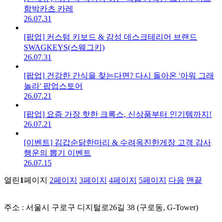
함박카츠 카레
26.07.31
[팝업] 커스텀 키보드 & 감성 데스크테리어 브랜드
SWAGKEYS(스웨그키)
26.07.31
[팝업] 건강한 간식을 찾는다면? 다시 돌아온 '아워 그래
놀라' 팝업스토어
26.07.21
[팝업] 요즘 가장 핫한 크록스, 신상품부터 인기템까지!
26.07.21
[이벤트] 김갑순닭한마리 & 수려옥진한게장 고객 감사
행운의 뽑기 이벤트
26.07.15
열린
1
페이지
2
페이지
3
페이지
4
페이지
5
페이지
다음
맨끝
주소 : 서울시 구로구 디지털로26길 38 (구로동, G-Tower)