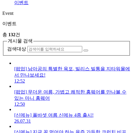
이벤트
Event
이벤트
총
132
건
게시물 검색
검색대상
[팝업] 남아공의 특별한 육포, 빌리스 빌통을 지타워몰에
서 만나보세요!
12:52
[팝업] 무더운 여름, 가볍고 쾌적한 홈웨어를 만나볼 수
있는 마니 홈웨어
12:50
[신메뉴] 폴바셋 여름 신메뉴 4종 출시!
26.07.31
[신메뉴] 지금 꼭 먹어야 하는 육즙 가득한 크런치 비프